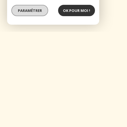
PARAMÉTRER
OK POUR MOI !
SOUS OFFRE
maison coquillage i marseille 8ème
SOUS OFFRE I Marseille 8ème I Vielle-Chapelle 
Un duplex rare face à la mer, suspendu entre ciel
Face à la mer, ce duplex singulier offre un cadre